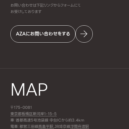
お問い合わせは下記リンクからフォームにて
お受けしております
AZAにお問い合わせをする
MAP
〒175-0081
東京都板橋区新河岸1-15-5
車：首都高速5号池袋線 中台ICから約3.4km
電車：都営三田線
高島平駅
,JR埼京線
浮間舟渡駅