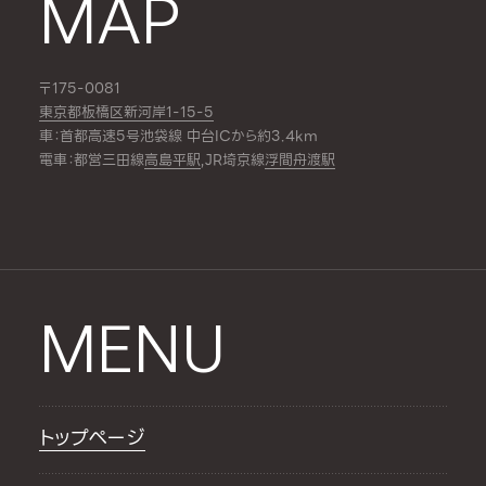
MAP
〒175-0081
東京都板橋区新河岸1-15-5
車：首都高速5号池袋線 中台ICから約3.4km
電車：都営三田線
高島平駅
,JR埼京線
浮間舟渡駅
MENU
トップページ