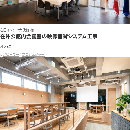
在日イタリア大使館 様
在外公館内会議室の映像音響システム工事
オフィス
#
スピーカー
#
プロジェクター
オフィス移転に伴う映像音響機器の導入とシステム構築