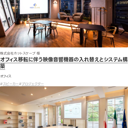
株式会社ホットスケープ 様
オフィス移転に伴う映像音響機器の入れ替えとシステム構
築
オフィス
#
スピーカー
#
プロジェクター
在外公館内会議室の映像音響システム工事