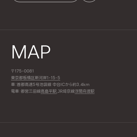
MAP
〒175-0081
東京都板橋区新河岸1-15-5
車：首都高速5号池袋線 中台ICから約3.4km
電車：都営三田線
高島平駅
,JR埼京線
浮間舟渡駅