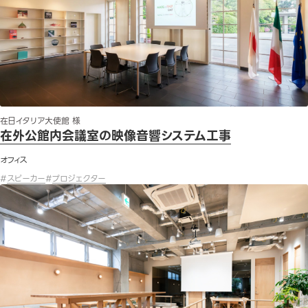
在日イタリア大使館 様
在外公館内会議室の映像音響システム工事
オフィス
#
スピーカー
#
プロジェクター
オフィス移転に伴う映像音響機器の導入とシステム構築