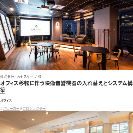
株式会社ホットスケープ 様
オフィス移転に伴う映像音響機器の入れ替えとシステム構
築
オフィス
#
スピーカー
#
プロジェクター
在外公館内会議室の映像音響システム工事