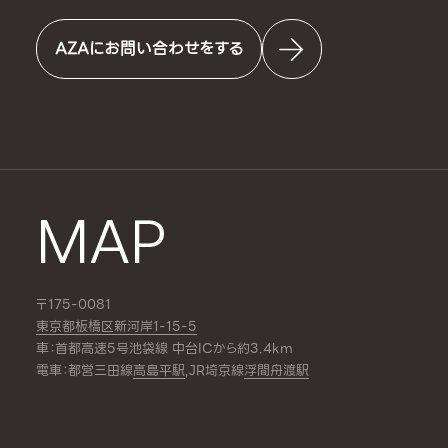
AZAにお問い合わせをする
MAP
〒175-0081
東京都板橋区新河岸1-15-5
車：首都高速5号池袋線 中台ICから約3.4km
電車：都営三田線
高島平駅
,JR埼京線
浮間舟渡駅