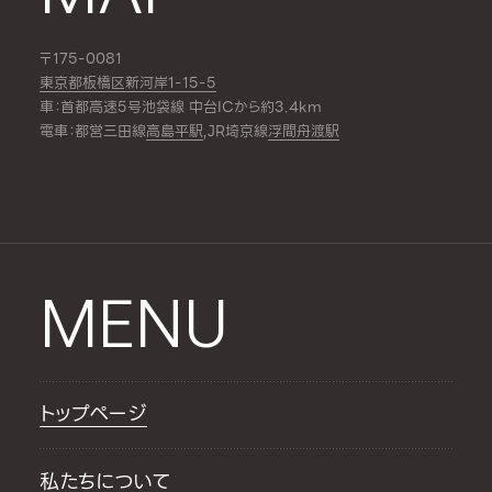
〒175-0081
東京都板橋区新河岸1-15-5
車：首都高速5号池袋線 中台ICから約3.4km
電車：都営三田線
高島平駅
,JR埼京線
浮間舟渡駅
MENU
トップページ
私たちについて