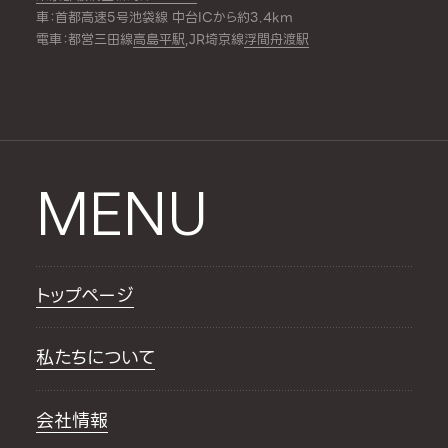
車：首都高速5号池袋線 中台ICから約3.4km
電車：都営三田線
高島平駅
,JR埼京線
浮間舟渡駅
MENU
トップページ
私たちについて
会社情報