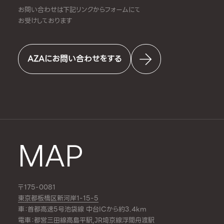
お問い合わせは下記リンクからフォームにて
お受けしております
AZAにお問い合わせをする
MAP
〒175-0081
東京都板橋区新河岸1-15-5
車：首都高速5号池袋線 中台ICから約3.4km
電車：都営三田線
高島平駅
,JR埼京線
浮間舟渡駅