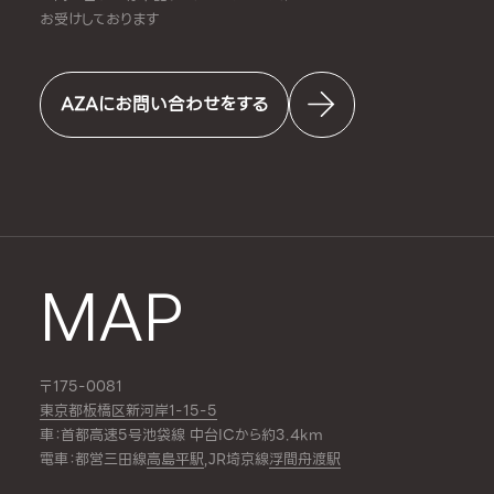
お受けしております
AZAにお問い合わせをする
MAP
〒175-0081
東京都板橋区新河岸1-15-5
車：首都高速5号池袋線 中台ICから約3.4km
電車：都営三田線
高島平駅
,JR埼京線
浮間舟渡駅