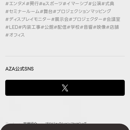
#エンタメ
#興行
#eスポーツ
#イマーシブ
#公演
#式典
#セミナールーム
#舞台
#プロジェクションマッピング
#ディスプレイモニター
#展示会
#プロジェクター
#会議室
#LED
#内装工事
#公館
#配信
#学校
#音響
#映像
#店舗
#オフィス
AZA公式SNS
ホーム
実績紹介
プロジェクションマッピング