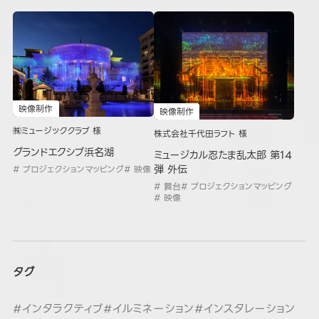
映像制作
映像制作
㈱ミュージッククラブ 様
株式会社千代田ラフト 様
グランドエクシブ浜名湖
ミュージカル忍たま乱太郎 第14
弾 外伝
# プロジェクションマッピング
# 映像
# 舞台
# プロジェクションマッピング
# 映像
タグ
#インタラクティブ
#イルミネーション
#インスタレーション