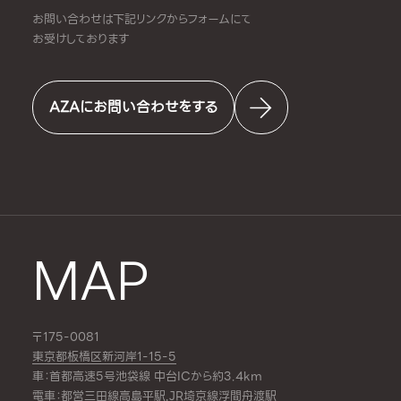
お問い合わせは下記リンクからフォームにて
お受けしております
AZAにお問い合わせをする
MAP
〒175-0081
東京都板橋区新河岸1-15-5
車：首都高速5号池袋線 中台ICから約3.4km
電車：都営三田線
高島平駅
,JR埼京線
浮間舟渡駅