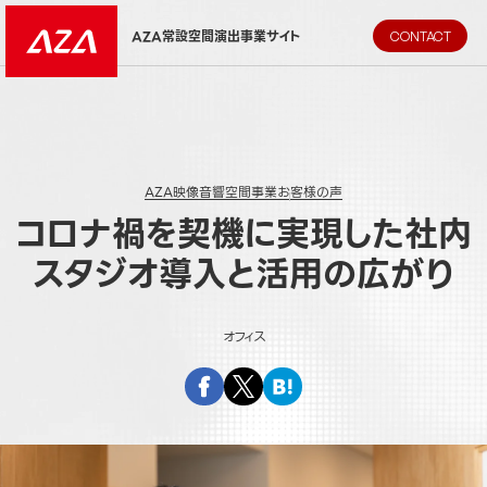
AZA CORPORATION（株式会社エージーエーコーポレーション
AZA常設空間演出事業サイト
CONTACT
AZA映像音響空間事業
お客様の声
コロナ禍を契機に実現した社内
スタジオ導入と活用の広がり
オフィス