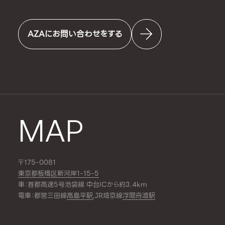
AZAにお問い合わせをする
MAP
〒175-0081
東京都板橋区新河岸1-15-5
車：首都高速5号池袋線 中台ICから約3.4km
電車：都営三田線
高島平駅
,JR埼京線
浮間舟渡駅