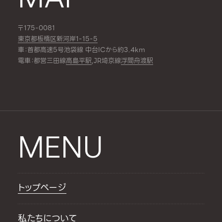
〒175-0081
東京都板橋区新河岸1-15-5
車：首都高速5号池袋線 中台ICから約3.4km
電車：都営三田線
高島平駅
,JR埼京線
浮間舟渡駅
MENU
トップページ
私たちについて