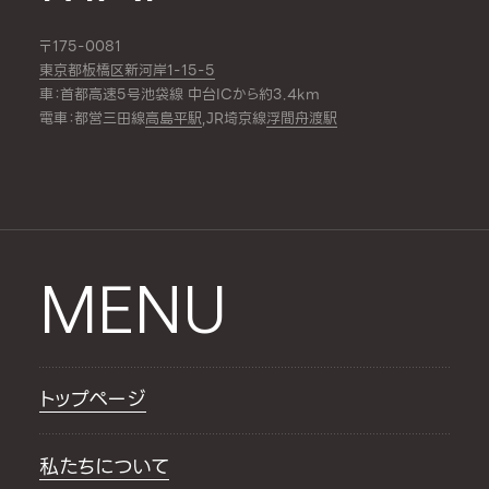
〒175-0081
東京都板橋区新河岸1-15-5
車：首都高速5号池袋線 中台ICから約3.4km
電車：都営三田線
高島平駅
,JR埼京線
浮間舟渡駅
MENU
トップページ
私たちについて