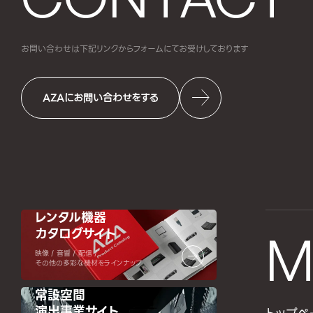
お問い合わせは下記リンクからフォームにて
お受けしております
AZAにお問い合わせをする
レンタル機器
カタログサイト
M
映像 / 音響 / 配信 /
その他の多彩な機材をラインナップ
常設空間
演出事業サイト