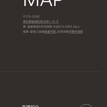
〒175-0081
東京都板橋区新河岸1-15-5
車：首都高速5号池袋線 中台ICから約3.4km
電車：都営三田線
高島平駅
,JR埼京線
浮間舟渡駅