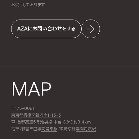
お受けしております
AZAにお問い合わせをする
MAP
〒175-0081
東京都板橋区新河岸1-15-5
車：首都高速5号池袋線 中台ICから約3.4km
電車：都営三田線
高島平駅
,JR埼京線
浮間舟渡駅