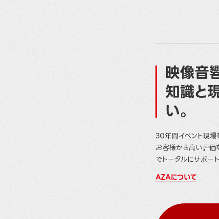
映像音響
知識と
い。
30年間イベント現場
お客様から高い評価
でトータルにサポート
AZAについて