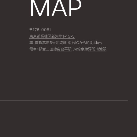
MAP
〒175-0081
東京都板橋区新河岸1-15-5
車：首都高速5号池袋線 中台ICから約3.4km
電車：都営三田線
高島平駅
,JR埼京線
浮間舟渡駅