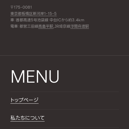
〒175-0081
東京都板橋区新河岸1-15-5
車：首都高速5号池袋線 中台ICから約3.4km
電車：都営三田線
高島平駅
,JR埼京線
浮間舟渡駅
MENU
トップページ
私たちについて