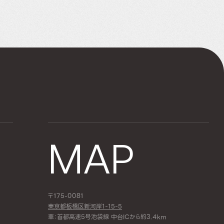
MAP
〒175-0081
東京都板橋区新河岸1-15-5
車：首都高速5号池袋線 中台ICから約3.4km