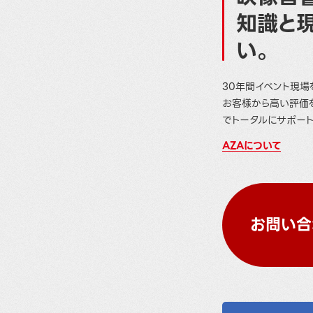
知識と
い。
30年間イベント現場
お客様から高い評価
でトータルにサポート
AZAについて
お問い合