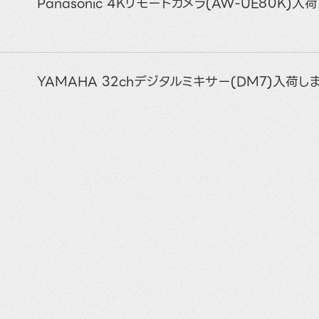
Panasonic 4Kリモートカメラ(AW-UE80K)入
YAMAHA 32chデジタルミキサー(DM7)入荷し