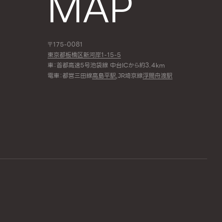
MAP
〒175-0081
東京都板橋区新河岸1-15-5
車：首都高速5号池袋線 中台ICから約3.4km
電車：都営三田線
高島平駅
,JR埼京線
浮間舟渡駅