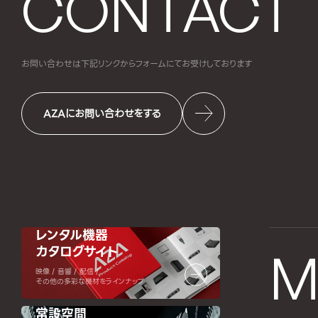
CONTACT
お問い合わせは下記リンクからフォームにて
お受けしております
AZAにお問い合わせをする
レンタル機器
カタログサイト
M
映像 / 音響 / 配信 /
その他の多彩な機材をラインナップ
常設空間