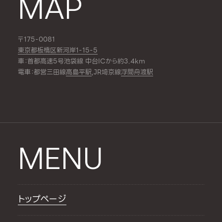
MAP
〒175-0081
東京都板橋区新河岸1-15-5
車：首都高速5号池袋線 中台ICから約3.4km
電車：都営三田線
高島平駅
,JR埼京線
浮間舟渡駅
MENU
トップページ