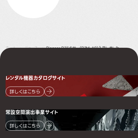
ホーム
ニュース
Pioneer DJミキサー(DJM-A9)入荷しました
レンタル機器
カタログサイト
詳しくはこちら
常設空間
演出事業サイト
詳しくはこちら