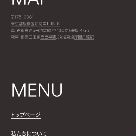
〒175-0081
東京都板橋区新河岸1-15-5
車：首都高速5号池袋線 中台ICから約3.4km
電車：都営三田線
高島平駅
,JR埼京線
浮間舟渡駅
MENU
トップページ
私たちについて