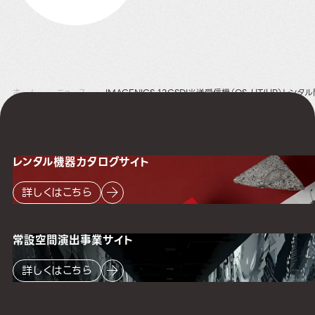
ホーム
ニュース
IMAGENICS 12GSDI光送受信機（OS-UT/UR）レン
レンタル機器
カタログサイト
詳しくはこちら
常設空間
演出事業サイト
詳しくはこちら