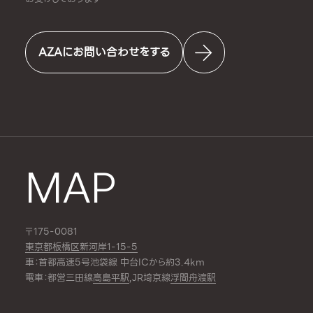
AZAにお問い合わせをする
MAP
〒175-0081
東京都板橋区新河岸1-15-5
車：首都高速5号池袋線 中台ICから約3.4km
電車：都営三田線
高島平駅
,JR埼京線
浮間舟渡駅