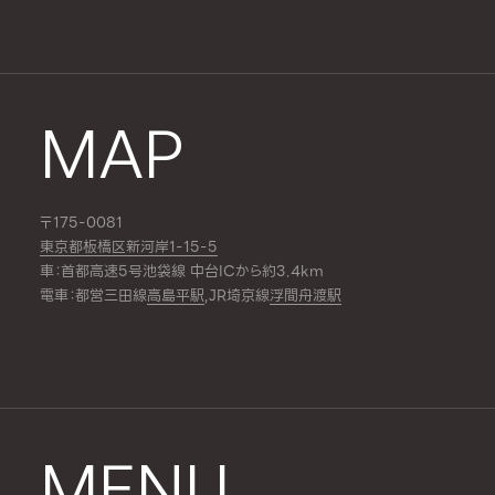
MAP
〒175-0081
東京都板橋区新河岸1-15-5
車：首都高速5号池袋線 中台ICから約3.4km
電車：都営三田線
高島平駅
,JR埼京線
浮間舟渡駅
MENU