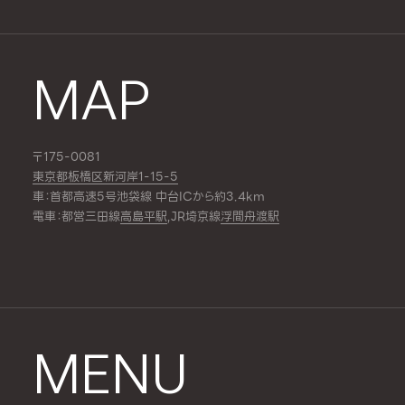
MAP
〒175-0081
東京都板橋区新河岸1-15-5
車：首都高速5号池袋線 中台ICから約3.4km
電車：都営三田線
高島平駅
,JR埼京線
浮間舟渡駅
MENU