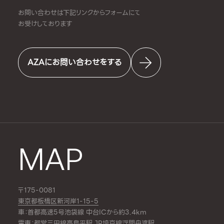
お問い合わせは下記リンクからフォームにて
お受けしております
AZAにお問い合わせをする
MAP
〒175-0081
東京都板橋区新河岸1-15-5
車：首都高速5号池袋線 中台ICから約3.4km
電車：都営三田線
高島平駅
,JR埼京線
浮間舟渡駅