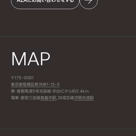
AZAにお問い合わせをする
MAP
〒175-0081
東京都板橋区新河岸1-15-5
車：首都高速5号池袋線 中台ICから約3.4km
電車：都営三田線
高島平駅
,JR埼京線
浮間舟渡駅