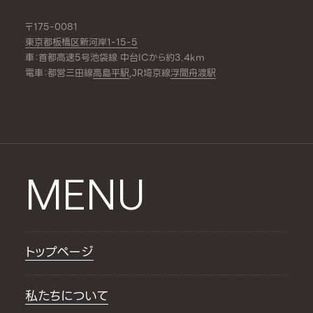
〒175-0081
東京都板橋区新河岸1-15-5
車：首都高速5号池袋線 中台ICから約3.4km
電車：都営三田線
高島平駅
,JR埼京線
浮間舟渡駅
MENU
トップページ
私たちについて