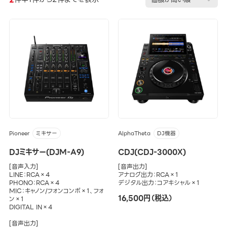
Pioneer
AlphaTheta
ミキサー
DJ機器
DJミキサー(DJM-A9)
CDJ(CDJ-3000X)
[音声入力]
[音声出力]
LINE：RCA×4
アナログ出力：RCA×1
PHONO：RCA×4
デジタル出力：コアキシャル×1
MIC：キャノン/フォンコンボ×1、フォ
16,500円（税込）
ン×1
DIGITAL IN×4
[音声出力]