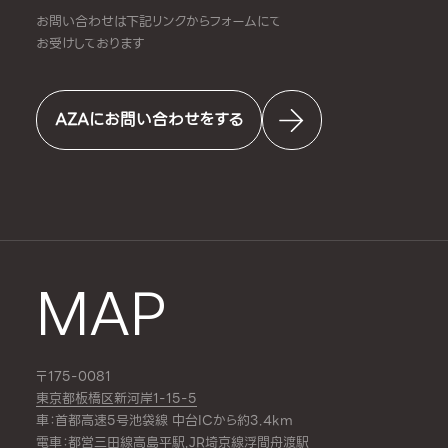
お問い合わせは下記リンクからフォームにて
お受けしております
AZAにお問い合わせをする
MAP
〒175-0081
東京都板橋区新河岸1-15-5
車：首都高速5号池袋線 中台ICから約3.4km
電車：都営三田線
高島平駅
,JR埼京線
浮間舟渡駅