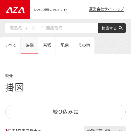
運営会社サイトトップ
レンタル機器カタログサイト
すべて
映像
音響
配信
その他
映像
掛図
絞り込み
1
件中1件までを表示