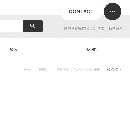
CONTACT
映像音響機材レンタル事業
技術資料
配信
その他
ホーム
事業紹介
映像音響テクニカル・レンタル事業
70インチ～