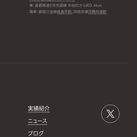
車：首都高速5号池袋線 中台ICから約3.4km
電車：都営三田線
高島平駅
,JR埼京線
浮間舟渡駅
実績紹介
ニュース
ブログ