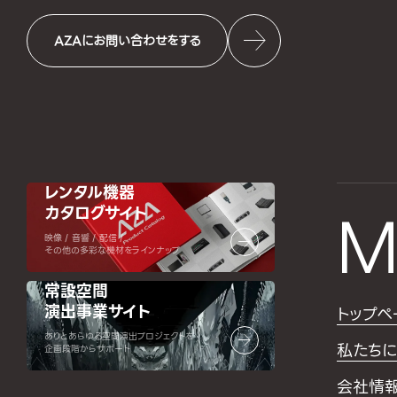
AZAにお問い合わせをする
レンタル機器
カタログサイト
M
映像 / 音響 / 配信 /
その他の多彩な機材をラインナップ
常設空間
演出事業サイト
トップペ
ありとあらゆる空間演出プロジェクトを
私たちに
企画段階からサポート
会社情