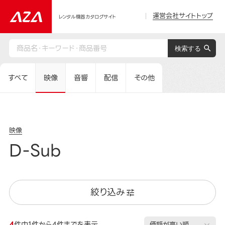
運営会社サイトトップ
レンタル機器カタログサイト
すべて
映像
音響
配信
その他
映像
D-Sub
絞り込み
4
件中1件から4件までを表示