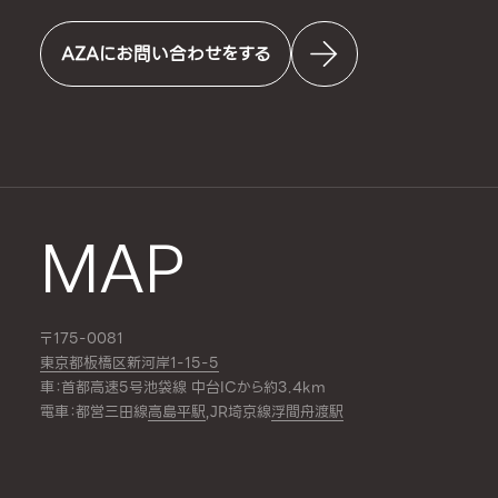
AZAにお問い合わせをする
MAP
〒175-0081
東京都板橋区新河岸1-15-5
車：首都高速5号池袋線 中台ICから約3.4km
電車：都営三田線
高島平駅
,JR埼京線
浮間舟渡駅