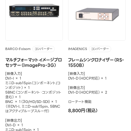
BARCO-Folsom
IMAGENICS
コンバーター
コンバーター
マルチフォーマットイメージプロ
フレームシンクロナイザー（RS-
セッサー（ImagePro-3G）
1550B）
[映像入力]
[映像入力]
DVI-I × 1
DVI-D（HDCP対応）× 1
ミニD-sub15pin（コンポーネント/コ
ンポジット）× 1
[映像出力]
5BNC（コンポーネント・コンポジット
DVI-D（HDCP対応）× 2
含む）× 1
BNC × 1（3G/HD/SD-SDI）× 1
ローテート機能
（※DVI-I、ミニD-sub15pin、5BNC
8,800円（税込）
はアクティブループスルー付）
[映像出力]
DVI-D × 1
ミニD-sub15pin × 1