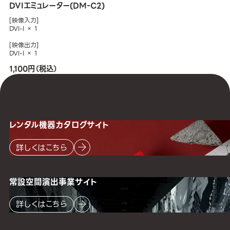
DVIエミュレーター(DM-C2)
[映像入力]
DVI-I × 1
[映像出力]
DVI-I × 1
1,100円（税込）
レンタル機器
カタログサイト
詳しくはこちら
常設空間
演出事業サイト
詳しくはこちら