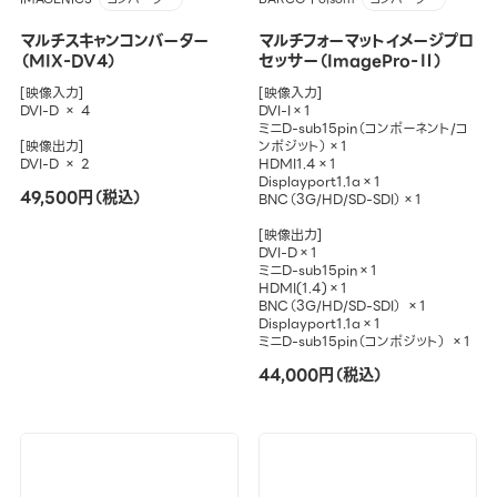
マルチスキャンコンバーター
マルチフォーマットイメージプロ
（MIX-DV4）
セッサー（ImagePro-Ⅱ）
[映像入力]
[映像入力]
DVI-D × 4
DVI-I×1
ミニD-sub15pin（コンポーネント/コ
[映像出力]
ンポジット）×1
DVI-D × 2
HDMI1.4×1
Displayport1.1a×1
49,500円（税込）
BNC（3G/HD/SD-SDI）×1
[映像出力]
DVI-D×1
ミニD-sub15pin×1
HDMI(1.4)×1
BNC（3G/HD/SD-SDI） ×1
Displayport1.1a×1
ミニD-sub15pin（コンポジット） ×1
44,000円（税込）