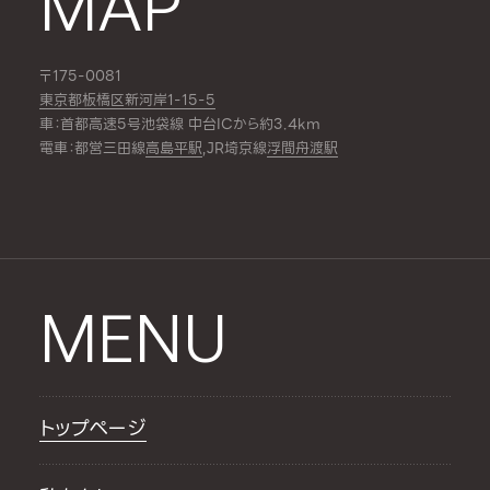
MAP
〒175-0081
東京都板橋区新河岸1-15-5
車：首都高速5号池袋線 中台ICから約3.4km
電車：都営三田線
高島平駅
,JR埼京線
浮間舟渡駅
MENU
トップページ