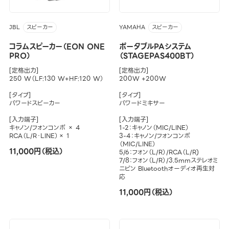
JBL
YAMAHA
スピーカー
スピーカー
コラムスピーカー（EON ONE
ポータブルPAシステム
PRO）
（STAGEPAS400BT）
[定格出力]
[定格出力]
250 W（LF:130 W+HF:120 W）
200W +200W
[タイプ]
[タイプ]
パワードスピーカー
パワードミキサー
[入力端子]
[入力端子]
キャノン/フォンコンボ × 4
1-2：キャノン（MIC/LINE）
RCA（L/R・LINE）× 1
3-4：キャノン/フォンコンボ
（MIC/LINE）
11,000円（税込）
5/6：フォン（L/R）/RCA（L/R)
7/8：フォン（L/R）/3.5mmステレオミ
ニピン Bluetoothオーディオ再生対
応
11,000円（税込）