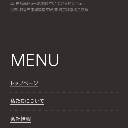
車：首都高速5号池袋線 中台ICから約3.4km
電車：都営三田線
高島平駅
,JR埼京線
浮間舟渡駅
MENU
トップページ
私たちについて
会社情報