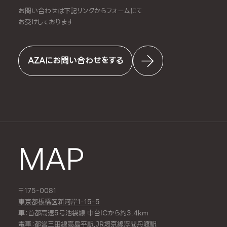
お問い合わせは下記リンクからフォームにて
お受けしております
AZAにお問い合わせをする
MAP
〒175-0081
東京都板橋区新河岸1-15-5
車：首都高速5号池袋線 中台ICから約3.4km
電車：都営三田線
高島平駅
,JR埼京線
浮間舟渡駅