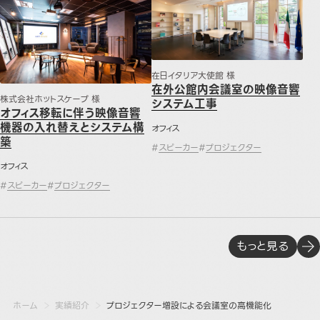
在日イタリア大使館 様
在外公館内会議室の映像音響
株式会社ホットスケープ 様
システム工事
オフィス移転に伴う映像音響
機器の入れ替えとシステム構
オフィス
築
#
スピーカー
#
プロジェクター
オフィス
#
スピーカー
#
プロジェクター
もっと見る
ホーム
実績紹介
プロジェクター増設による会議室の高機能化