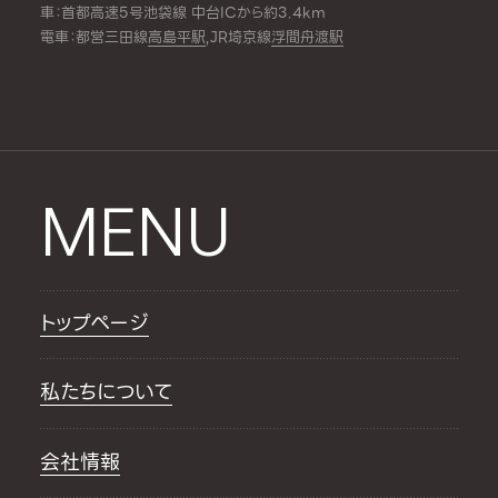
車：首都高速5号池袋線 中台ICから約3.4km
電車：都営三田線
高島平駅
,JR埼京線
浮間舟渡駅
MENU
トップページ
私たちについて
会社情報