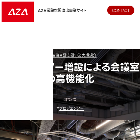
AZA CORPORATION（株式会社エージーエーコーポレーション
AZA常設空間演出事業サイト
CONTACT
AZA映像音響空間事業
実績紹介
プロジェクター増設による会議室
の高機能化
オフィス
#
プロジェクター