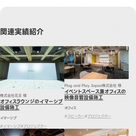
関連実績紹介
オフィスラウンジのイマーシブ設備施工
イベントスペース兼オフィスの映
Plug and Play Japan株式会社 様
イベントスペース兼オフィスの
株式会社花王 様
映像音響設備施工
オフィスラウンジのイマーシブ
設備施工
オフィス
#
スピーカー
#
プロジェクター
イマーシブ
#
イマーシブ
#
プロジェクター
オフィス移転に伴う映像音響機器の入れ替えとシステム構築
在外公館内会議室の映像音響シス