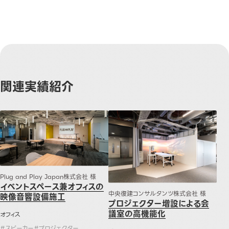
関連実績紹介
イベントスペース兼オフィスの映像音響設備施工
プロジェクター増設による会議室
Plug and Play Japan株式会社 様
イベントスペース兼オフィスの
中央復建コンサルタンツ株式会社 様
映像音響設備施工
プロジェクター増設による会
議室の高機能化
オフィス
#
スピーカー
#
プロジェクター