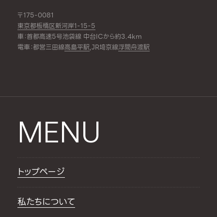
〒175-0081
東京都板橋区新河岸1-15-5
車：首都高速5号池袋線 中台ICから約3.4km
電車：都営三田線
高島平駅
,JR埼京線
浮間舟渡駅
MENU
トップページ
私たちについて