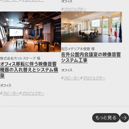
オフィス
#
プロジェクター
オフィス移転に伴う映像音響機器の入れ替えとシステム構築
在外公館内会議室の映像音響シス
在日イタリア大使館 様
在外公館内会議室の映像音響
株式会社ホットスケープ 様
システム工事
オフィス移転に伴う映像音響
機器の入れ替えとシステム構
オフィス
築
#
スピーカー
#
プロジェクター
オフィス
#
スピーカー
#
プロジェクター
もっと見る