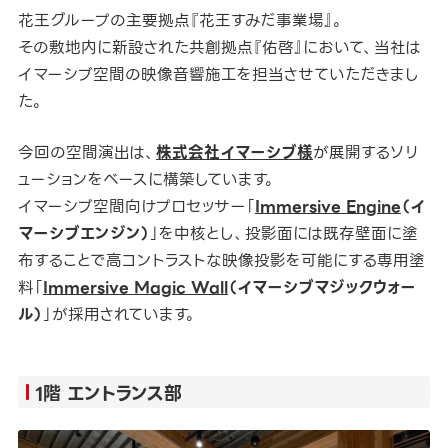
花王グループの主要拠点『花王すみだ事業場』。
その敷地内に新設された共創拠点『佑啓』において、当社は
イマーシブ空間の映像音響施工を担当させていただきまし
た。
今回の空間演出は、
株式会社イマーシブ様
が展開するソリ
ューションをベースに構築しています。
イマーシブ空間向けプロセッサー「
Immersive Engine
（イ
マーシブエンジン）
」を中核とし、投影面には既存壁面に塗
布することで高コントラストな映像投影を可能にする専用塗
料「
Immersive Magic Wall
（イマーシブマジックウォー
ル）
」が採用されています。
1階 エントランス部