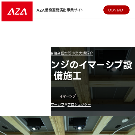
AZA CORPORATION（株式会社エージーエーコーポレーション
AZA常設空間演出事業サイト
CONTACT
AZA映像音響空間事業
実績紹介
オフィスラウンジのイマーシブ設
備施工
イマーシブ
#
イマーシブ
#
プロジェクター