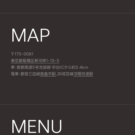
MAP
〒175-0081
東京都板橋区新河岸1-15-5
車：首都高速5号池袋線 中台ICから約3.4km
電車：都営三田線
高島平駅
,JR埼京線
浮間舟渡駅
MENU