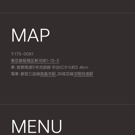
MAP
〒175-0081
東京都板橋区新河岸1-15-5
車：首都高速5号池袋線 中台ICから約3.4km
電車：都営三田線
高島平駅
,JR埼京線
浮間舟渡駅
MENU