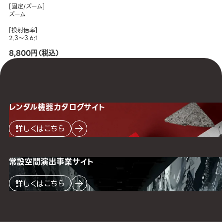
[固定/ズーム]
ズーム
[投射倍率]
2.3～3.6:1
8,800円（税込）
レンタル機器
カタログサイト
詳しくはこちら
常設空間
演出事業サイト
詳しくはこちら