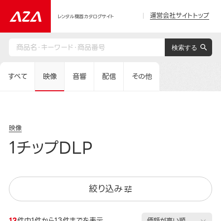
運営会社サイトトップ
レンタル機器カタログサイト
すべて
映像
音響
配信
その他
映像
1チップDLP
絞り込み
13
件中1件から13件までを表示