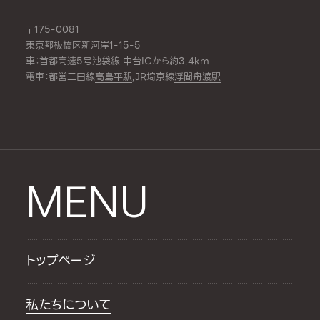
〒175-0081
東京都板橋区新河岸1-15-5
車：首都高速5号池袋線 中台ICから約3.4km
電車：都営三田線
高島平駅
,JR埼京線
浮間舟渡駅
MENU
トップページ
私たちについて