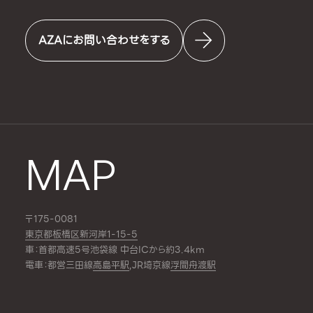
AZAにお問い合わせをする
MAP
〒175-0081
東京都板橋区新河岸1-15-5
車：首都高速5号池袋線 中台ICから約3.4km
電車：都営三田線
高島平駅
,JR埼京線
浮間舟渡駅