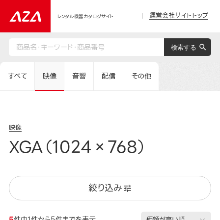
運営会社サイトトップ
レンタル機器カタログサイト
すべて
映像
音響
配信
その他
映像
XGA（1024×768）
絞り込み
5
件中1件から5件までを表示