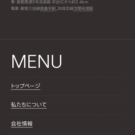
車：首都高速5号池袋線 中台ICから約3.4km
電車：都営三田線
高島平駅
,JR埼京線
浮間舟渡駅
MENU
トップページ
私たちについて
会社情報