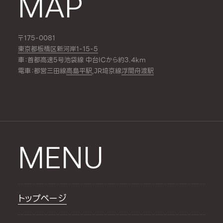
MAP
〒175-0081
東京都板橋区新河岸1-15-5
車：首都高速5号池袋線 中台ICから約3.4km
電車：都営三田線
高島平駅
,JR埼京線
浮間舟渡駅
MENU
トップページ