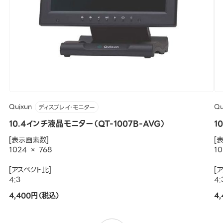
Quixun
Qu
ディスプレイ・モニター
10.4インチ液晶モニター（QT-1007B-AVG）
1
[表示画素数]
[
1024 × 768
10
[アスペクト比]
[
4:3
4:
4,400円（税込）
4