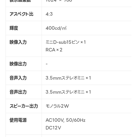
アスペクト比
4:3
輝度
400cd/㎡
映像入力
ミニD-sub15ピン×1
RCA×2
映像出力
-
音声入力
3.5mmステレオミニ×1
音声出力
3.5mmステレオミニ×1
スピーカー出力
モノラル2W
使用電源
AC100V, 50/60Hz
DC12V