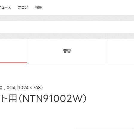
ニュース
ブログ
採用
音響
晶
XGA（1024×768）
用（NTN91002W）