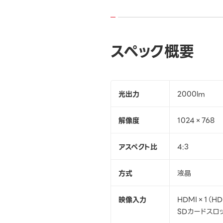
スペック概要
光出力
2000lm
解像度
1024×768
アスペクト比
4:3
方式
液晶
映像入力
HDMI×1（H
SDカードスロッ