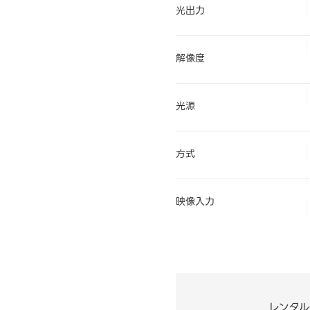
光出力
解像度
光源
方式
映像入力
レンタ