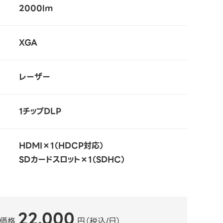
2000lm
XGA
レーザー
1チップDLP
HDMI×1（HDCP対応）
SDカードスロット×1（SDHC）
22,000
ル価格
円（税込/日）