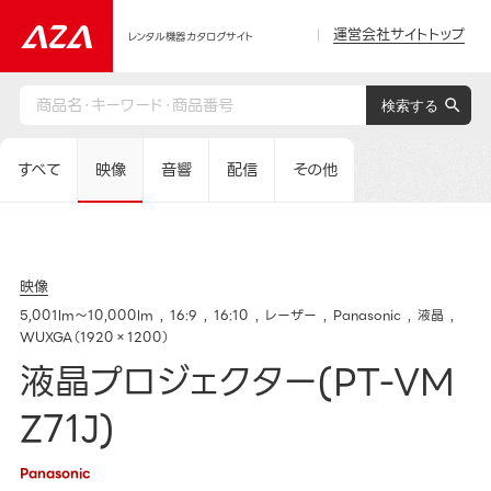
運営会社サイトトップ
レンタル機器カタログサイト
すべて
映像
音響
配信
その他
映像
5,001lm～10,000lm
16:9
16:10
レーザー
Panasonic
液晶
WUXGA（1920×1200）
液晶プロジェクター(PT-VM
Z71J)
Panasonic