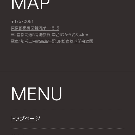
MAP
〒175-0081
東京都板橋区新河岸1-15-5
車：首都高速5号池袋線 中台ICから約3.4km
電車：都営三田線
高島平駅
,JR埼京線
浮間舟渡駅
MENU
トップページ