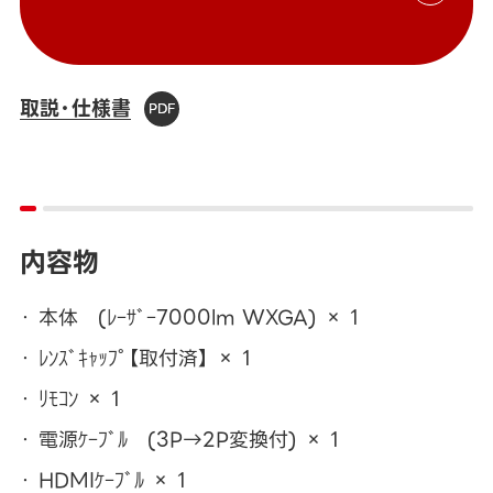
取説・仕様書
内容物
本体 (ﾚｰｻﾞｰ7000lm WXGA) × 1
ﾚﾝｽﾞｷｬｯﾌﾟ【取付済】 × 1
ﾘﾓｺﾝ × 1
電源ｹｰﾌﾞﾙ (3P→2P変換付) × 1
HDMIｹｰﾌﾞﾙ × 1