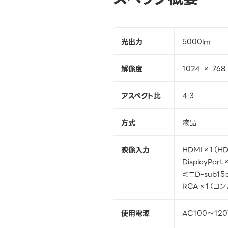
光出力
5000lm
解像度
1024 × 768
アスペクト比
4:3
方式
液晶
映像入力
HDMI×1（H
DisplayPor
ミニD-sub1
RCA×1（コン
使用電源
AC100～120