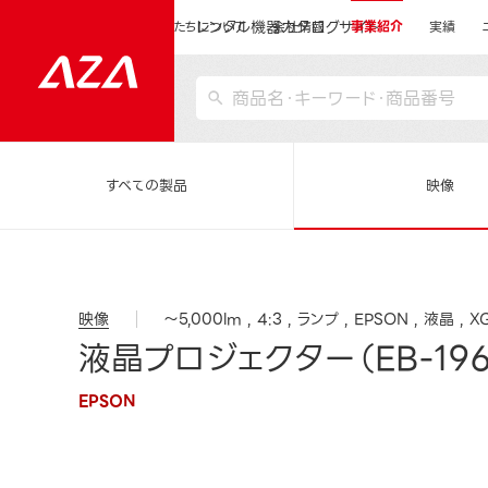
レンタル機器カタログサイト
運営会社サイトトップ
私たちについて
会社情報
事業紹介
実績
すべての製品
映像
映像
～5,000lm
4:3
ランプ
EPSON
液晶
X
液晶プロジェクター（EB-196
EPSON