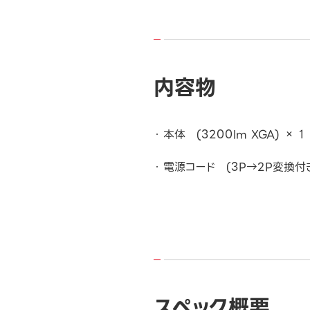
内容物
本体 (3200lm XGA) × 1
電源コード (3P→2P変換付き
スペック概要