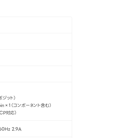
ポジット）
5pin×1（コンポーネント含む）
DCP対応）
60Hz 2.9A