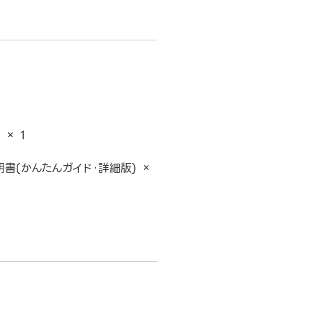
 × 1
書(かんたんガイド・詳細版) ×