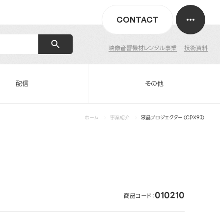
CONTACT
映像音響機材レンタル事業
技術資料
配信
その他
ホーム
事業紹介
液晶プロジェクター（CPX9J）
010210
商品コード：