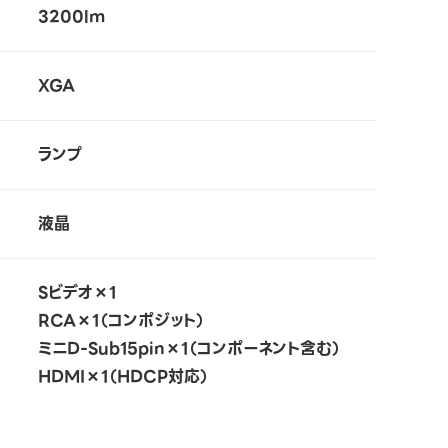
3200lm
XGA
ランプ
液晶
Sビデオ×1
RCA×1（コンポジット）
ミニD-Sub15pin×1（コンポーネント含む）
HDMI×1（HDCP対応）