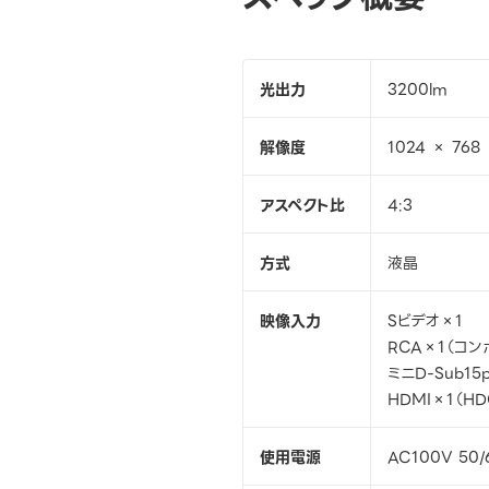
光出力
3200lm
解像度
1024 × 768
アスペクト比
4:3
方式
液晶
映像入力
Sビデオ×1
RCA×1（コン
ミニD-Sub1
HDMI×1（H
使用電源
AC100V 50/