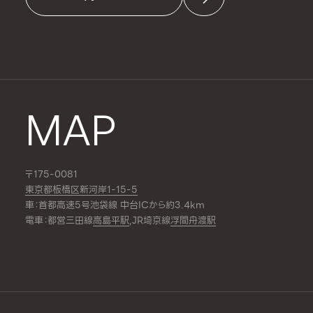
MAP
〒175-0081
東京都板橋区新河岸1-15-5
車：首都高速5号池袋線 中台ICから約3.4km
電車：都営三田線
高島平駅
,JR埼京線
浮間舟渡駅