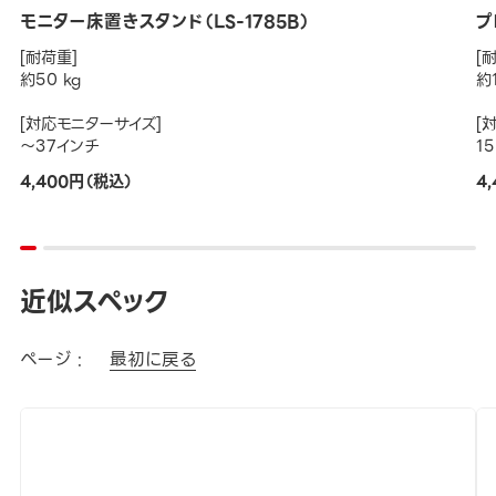
モニター床置きスタンド（LS-1785B）
プ
[耐荷重]
[
約50 kg
約1
[対応モニターサイズ]
[
～37インチ
1
4,400円（税込）
4
近似スペック
ページ :
最初に戻る