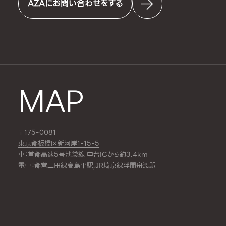
AZAにお問い合わせをする
MAP
〒175-0081
東京都板橋区新河岸1-15-5
車：首都高速5号池袋線 中台ICから約3.4km
電車：都営三田線
高島平駅
,JR埼京線
浮間舟渡駅