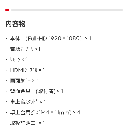
内容物
本体 (Full-HD 1920×1080) ×1
電源ｹｰﾌﾞﾙ×1
ﾘﾓｺﾝ×1
HDMIｹｰﾌﾞﾙ×1
画面ｶﾊﾞｰ× 1
背面金具 (取付済)×1
卓上台ｽﾀﾝﾄﾞ×1
卓上台用ﾋﾞｽ(M4×11mm)×4
取扱説明書 ×1