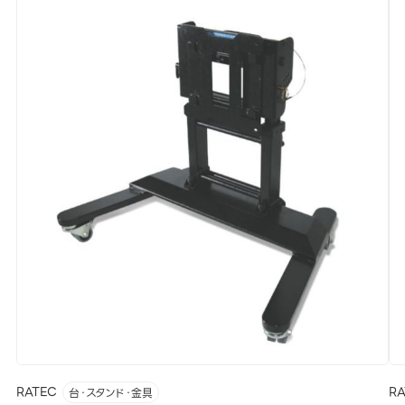
RATEC
R
台・スタンド・金具