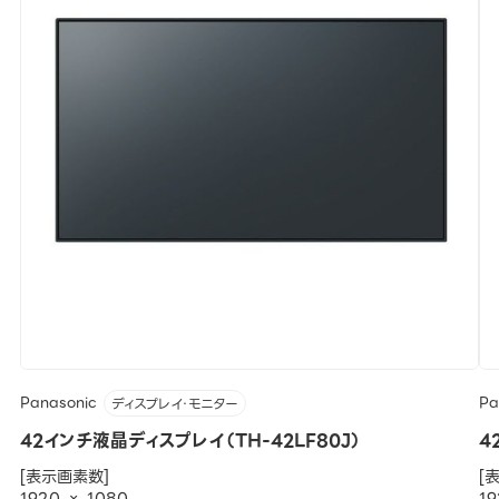
Panasonic
Pa
ディスプレイ・モニター
42インチ液晶ディスプレイ（TH-42LF80J）
4
[表示画素数]
[
1920 × 1080
19