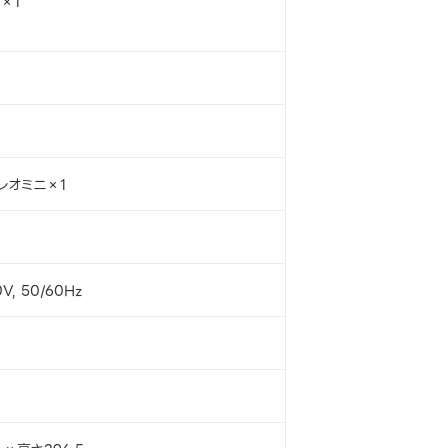
t×1
レオミニ×1
V, 50/60Hz