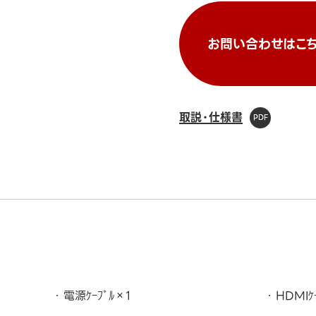
お問い合わせはこち
取説・仕様書
電源ｹｰﾌﾞﾙ×1
HDMIｹ