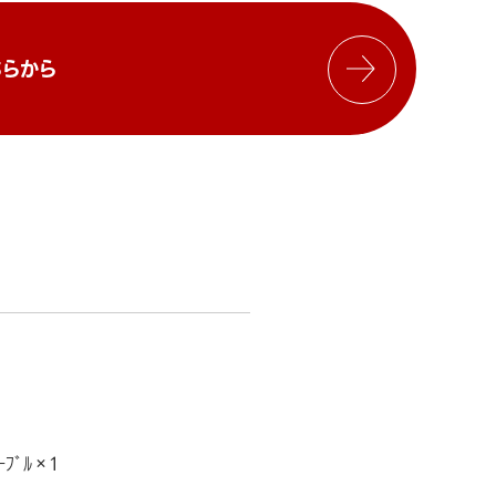
らから
ｰﾌﾞﾙ×1