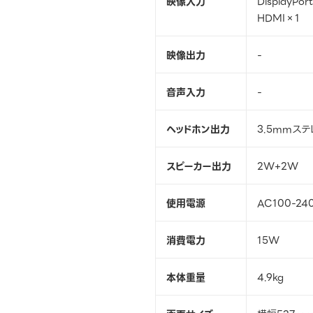
映像入力
DisplayPor
HDMI×1
映像出力
-
音声入力
-
ヘッドホン出力
3.5mmステ
スピーカー出力
2W+2W
使用電源
AC100-240
消費電力
15W
本体重量
4.9kg