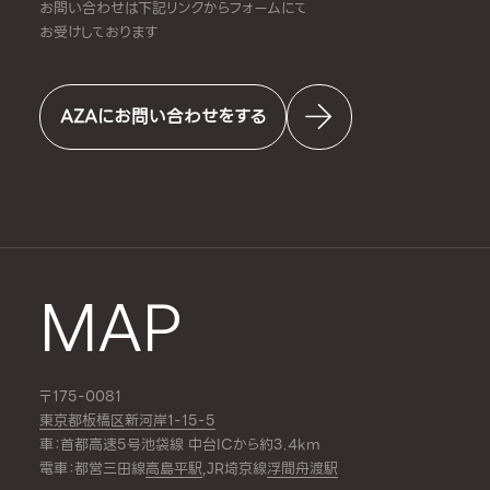
お問い合わせは下記リンクからフォームにて
お受けしております
AZAにお問い合わせをする
MAP
〒175-0081
東京都板橋区新河岸1-15-5
車：首都高速5号池袋線 中台ICから約3.4km
電車：都営三田線
高島平駅
,JR埼京線
浮間舟渡駅