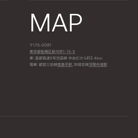
MAP
〒175-0081
東京都板橋区新河岸1-15-5
車：首都高速5号池袋線 中台ICから約3.4km
電車：都営三田線
高島平駅
,JR埼京線
浮間舟渡駅