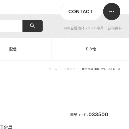
CONTACT
映像音響機材レンタル事業
技術資料
配信
その他
ホーム
事業紹介
壁掛金具（R01790-00-0-B）
033500
商品コード：
用金具