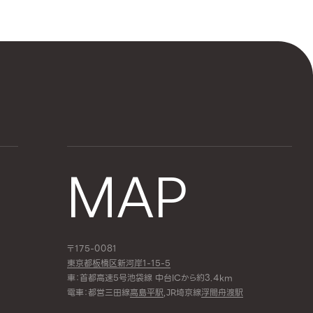
MAP
〒175-0081
東京都板橋区新河岸1-15-5
車：首都高速5号池袋線 中台ICから約3.4km
電車：都営三田線
高島平駅
,JR埼京線
浮間舟渡駅