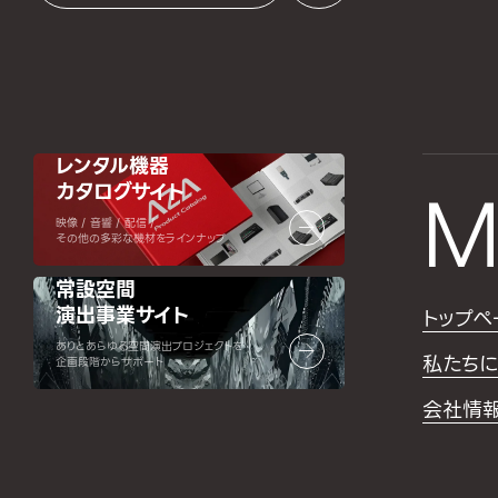
レンタル機器
カタログサイト
M
映像 / 音響 / 配信 /
その他の多彩な機材をラインナップ
常設空間
演出事業サイト
トップペ
ありとあらゆる空間演出プロジェクトを
私たちに
企画段階からサポート
会社情